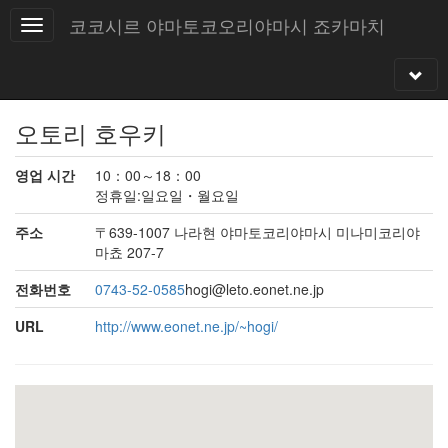
코코시르 야마토코오리야마시 죠카마치
오토리 호우키
영업 시간
10：00～18：00
정휴일:일요일・월요일
주소
〒639-1007 나라현 야마토코리야마시 미나미코리야
마쵸 207-7
전화번호
0743-52-0585
hogi@leto.eonet.ne.jp
URL
http://www.eonet.ne.jp/~hogi/