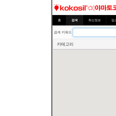
코코시르 야마
홈
검색
최신정보
입
검색 키워드
카테고리