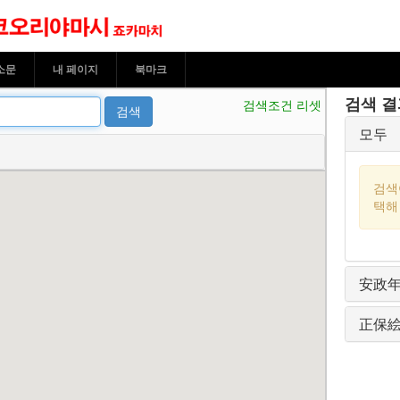
토코오리야마시 죠카마치
소문
내 페이지
북마크
검색 결
검색조건 리셋
검색
모두
검색
택해
安政
正保