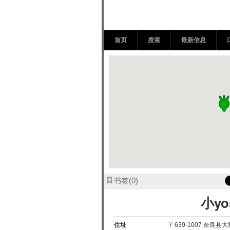
小yoshi | k
首页
搜索
最新信息
书签
0
小yo
住址
〒639-1007 奈良