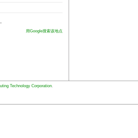
一
用Google搜索该地点
uting Technology Corporation
.
。