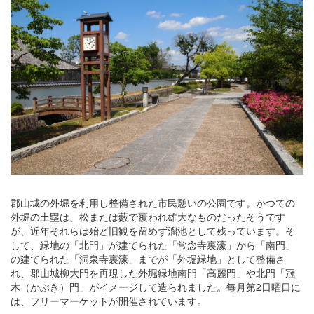
郡山城の外堀を利用し整備された市民憩いの公園です。かつての
外堀の土塁は、松または藪で覆われ雄大なものだったそうです
が、近年それらは殆ど旧観を留めず溜池として残っています。そ
して、緑地の「北門」が建てられた「常念寺裏濠」から「南門」
の建てられた「洞泉寺裏濠」までが「外堀緑地」として整備さ
れ、郡山城柳大門を再現した外堀緑地南門「高麗門」や北門「冠
木（かぶき）門」がイメージして造られました。毎月第2日曜日に
は、フリーマーケットが開催されています。